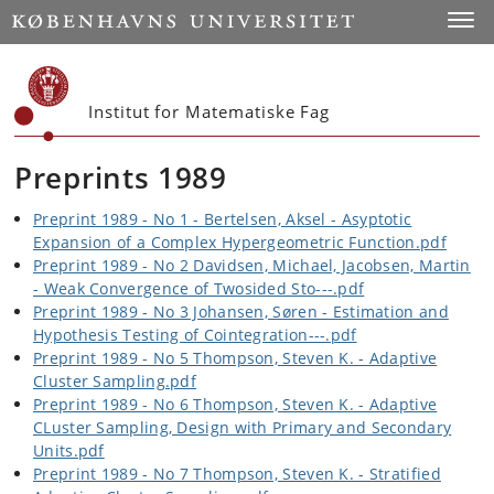
Start
Toggl
Institut for Matematiske Fag
Preprints 1989
Preprint 1989 - No 1 - Bertelsen, Aksel - Asyptotic
Expansion of a Complex Hypergeometric Function.pdf
Preprint 1989 - No 2 Davidsen, Michael, Jacobsen, Martin
- Weak Convergence of Twosided Sto---.pdf
Preprint 1989 - No 3 Johansen, Søren - Estimation and
Hypothesis Testing of Cointegration---.pdf
Preprint 1989 - No 5 Thompson, Steven K. - Adaptive
Cluster Sampling.pdf
Preprint 1989 - No 6 Thompson, Steven K. - Adaptive
CLuster Sampling, Design with Primary and Secondary
Units.pdf
Preprint 1989 - No 7 Thompson, Steven K. - Stratified