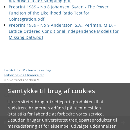
Adaptive Cluster Sampling.pdf
Preprint 1989 - No 8 Johansen, Søren - The Power
Funciton of the Likelihood Ratio Test for
Cointegration.pdf
Preprint 1989 - No 9 Andersson, S.A., Perlman, M.D. -
Lattice-Ordered Conditional Independence Models for
Missing Data.pdf
Institut for Matematiske Fag
Københavns Universitet
Universitetsparken 5
2100 København Ø
Samtykke til brug af cookies
Kontakt:
Jim Høyer
Universitetet bruger tredjepartsprodukter til at
jimh
@
adm
.
ku
.
dk
registrere brugernes adfærd på hjemmesiden
(statistik) for løbende at forbedre vores service.
Desuden bruger universitetet tredjepartsprodukter til
KØBENHAVNS UNIVERSITET
markedsføring af for eksempel udvalgte uddannelser