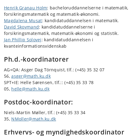
Henrik Granau Holm
: bacheloruddannelserne i matematik,
forsikringsmatematik og matematik-økonomi.
Magdalena Musat
: kandidatuddannelsen i matematik.
David Skovmand
: kandidatuddannelserne i
forsikringsmatematik, matematik-økonomi og statistik.
Jan Phillip Solovej
: kandidatuddannelsen i
kvanteinformationsvidenskab
Ph.d.-koordinatorer
AG+QA: Asger Dag Törnquist, tlf.: (+45) 35 32 07
56,
asger@math.ku.d​k
SPT+IE: Helle Sørensen
, tlf.:: (+45) 35 33 78
05,
helle@math.ku.dk
Postdoc-koordinator:
Niels-Martin Møller, tlf.: (+45) 35 33 34
35,
NMoller@math.ku.dk
Erhvervs- og myndighedskoordinator