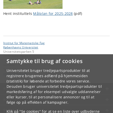
Hent instituttets
Målplan for 2025-2028
(pdf)
Institut for Matematiske Fag
Københavns Universitet
Universitetsparken 5
2100 København Ø
Samtykke til brug af cookies
Kontakt:
Sekretariatet
Universitetet bruger tredjepartsprodukter til at
imf
@
math
.
ku
.
dk
registrere brugernes adfærd på hjemmesiden
(statistik) for løbende at forbedre vores service.
Desuden bruger universitetet tredjepartsprodukter til
KØBENHAVNS UNIVERSITET
markedsføring af for eksempel udvalgte uddannelser
eller kurser, til at personalisere annoncer og til at
KONTAKT
følge op på effekten af kampagner.
SERVICES
Klik på "Se cookies" for at se en liste over udbyderne