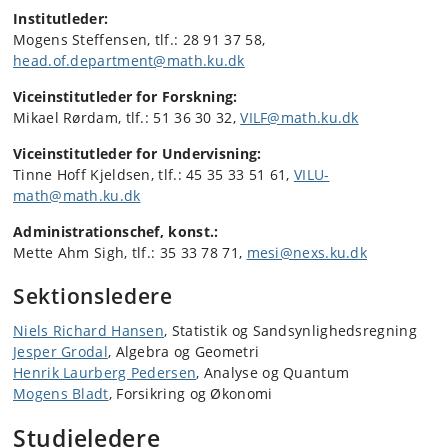
Institutleder:
Mogens Steffensen, tlf.: 28 91 37 58,
head.of.department@math.ku.dk
Viceinstitutleder for Forskning:
Mikael Rørdam, tlf.: 51 36 30 32,
VILF@math.ku.dk
Viceinstitutleder for Undervisning:
Tinne Hoff Kjeldsen, tlf.: 45 35 33 51 61,
VILU-
math@math.ku.dk
Administrationschef, konst.:
Mette Ahm Sigh, tlf.: 35 33 78 71,
mesi@nexs.ku.dk
Sektionsledere
Niels Richard Hansen
, Statistik og Sandsynlighedsregning
Jesper Grodal
, Algebra og Geometri
Henrik Laurberg Pedersen
, Analyse og Quantum
Mogens Bladt
, Forsikring og Økonomi
Studieledere