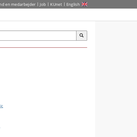
ind en medarbejder
Job
KUnet
English
ic