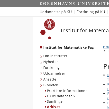
Start
Uddannelse på KU
Forskning på KU
Institut for Matema
Institut for Matematiske Fag
Inst
P
Om instituttet
Nyheder
P
Forskning
Uddannelser
P
Ansatte
T
P
Bibliotek
P
Praktiske informationer
P
DKBs database >
C
Samlinger
P
Arkivet
M