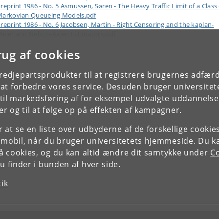
reprint 1986 - No. 5 Asmussen, Søren - The Heavy Traffic Limit of a Class 
Markovian Queueing Models.pdf
reprint 1986 - No. 6 Jacobsen, Martin - Right Censoring and the kaplan-
eier and Nelson-Aalen Estimators.pdf
rug af cookies
tredjepartsprodukter til at registrere brugernes adfæ
e at forbedre vores service. Desuden bruger universitet
il markedsføring af for eksempel udvalgte uddannelser e
r og til at følge op på effekten af kampagner.
or at se en liste over udbyderne af de forskellige cooki
 mobil, når du bruger universitetets hjemmeside. Du k
slå cookies, og du kan altid ændre dit samtykke under
Co
 finder i bunden af hver side.
tik