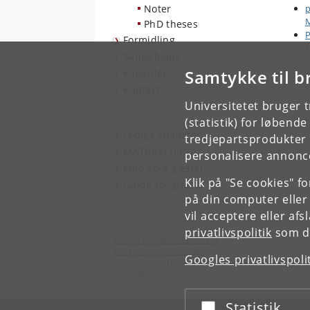
Noter
p
PhD theses
P
Formidling
M
Samarbejde
Samtykke til b
Kalender
Kontakt
Universitetet bruger 
(statistik) for løbend
Ledige stillinger
tredjepartsprodukter t
MATHnet (intra)
personalisere annonce
Mød vore gæster
Klik på "Se cookies" f
Guide for guests
på din computer eller
vil acceptere eller af
privatlivspolitik
som du
Institut for Matematiske Fag
Københavns Universitet
Googles privatlivspoli
Universitetsparken 5
2100 København Ø
Statistik
Acceptér eller afslå