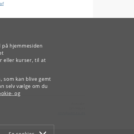
of
rd på hjemmesiden
et
ller kurser, til at
es, som kan blive gemt
an selv vælge om du
okie- og
Kontakt:
Jim Høyer
jimh
@
adm
.
ku
.
dk