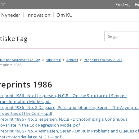
Find vej
F
Nyheder
Innovation
Om KU
tiske Fag
itut for Matematiske Fag
Bibliotek
Arkivet
Preprints fra IMS 71-97
reprints 1986
reprints 1986
reprint 1986 - No 1 Jespersen, N.C.B. - On the Structure of Simpæe
ransformation Models.pdf
reprint 1986 - No. 2 Dalgaard, Peter and Johansen, Søren - The Asymptot
roperties of the Corn---.pdf
reprint 1986 - No. 3 Jespersen, N.C.B - Dichotomizing a Continuous
ovariate in the Cox Regression Model.pdf
reprint 1986 - No. 4 Asmussen, Søren - On Ruin Problems and Queues of
atkov-Modeulated M G 1---.pdf