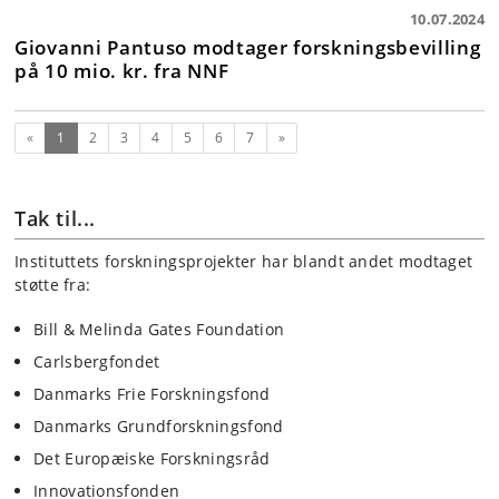
10.07.2024
Giovanni Pantuso modtager forskningsbevilling
på 10 mio. kr. fra NNF
(nuværende)
Næste
«
1
2
3
4
5
6
7
»
Tak til...
Instituttets forskningsprojekter har blandt andet modtaget
støtte fra:
Bill & Melinda Gates Foundation
Carlsbergfondet
Danmarks Frie Forskningsfond
Danmarks Grundforskningsfond
Det Europæiske Forskningsråd
Innovationsfonden