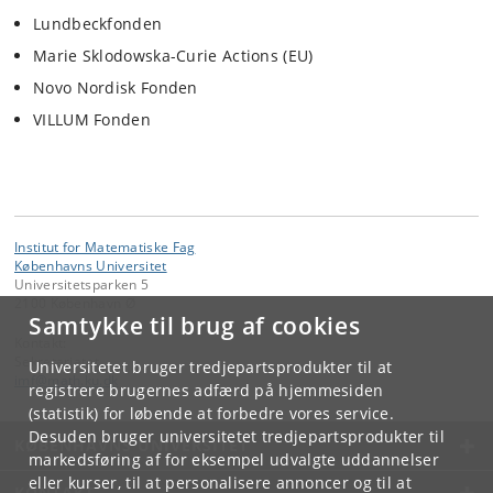
Lundbeckfonden
Marie Sklodowska-Curie Actions (EU)
Novo Nordisk Fonden
VILLUM Fonden
Institut for Matematiske Fag
Københavns Universitet
Universitetsparken 5
2100 København Ø
Samtykke til brug af cookies
Kontakt:
Sekretariatet
Universitetet bruger tredjepartsprodukter til at
imf
@
math
.
ku
.
dk
registrere brugernes adfærd på hjemmesiden
(statistik) for løbende at forbedre vores service.
Desuden bruger universitetet tredjepartsprodukter til
KØBENHAVNS UNIVERSITET
markedsføring af for eksempel udvalgte uddannelser
eller kurser, til at personalisere annoncer og til at
KONTAKT