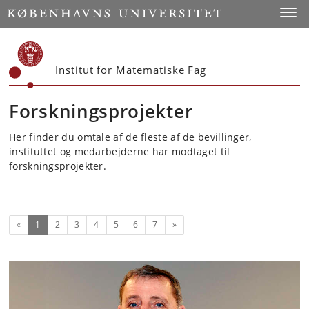
Start
Toggl
Institut for Matematiske Fag
Forskningsprojekter
Her finder du omtale af de fleste af de bevillinger,
instituttet og medarbejderne har modtaget til
forskningsprojekter.
(nuværende)
Næste
«
1
2
3
4
5
6
7
»