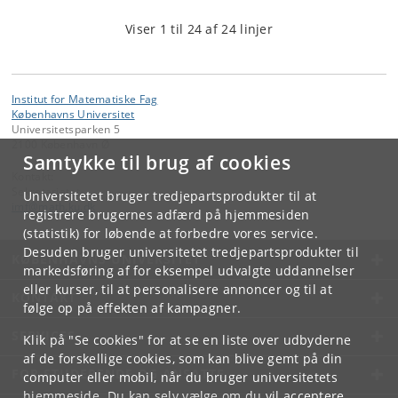
Viser 1 til 24 af 24 linjer
Institut for Matematiske Fag
Københavns Universitet
Universitetsparken 5
2100 København Ø
Samtykke til brug af cookies
Kontakt:
Sekretariatet
Universitetet bruger tredjepartsprodukter til at
imf
@
math
.
ku
.
dk
registrere brugernes adfærd på hjemmesiden
(statistik) for løbende at forbedre vores service.
Desuden bruger universitetet tredjepartsprodukter til
KØBENHAVNS UNIVERSITET
markedsføring af for eksempel udvalgte uddannelser
eller kurser, til at personalisere annoncer og til at
KONTAKT
følge op på effekten af kampagner.
SERVICES
Klik på "Se cookies" for at se en liste over udbyderne
af de forskellige cookies, som kan blive gemt på din
FOR STUDERENDE OG ANSATTE
computer eller mobil, når du bruger universitetets
hjemmeside. Du kan selv vælge om du vil acceptere