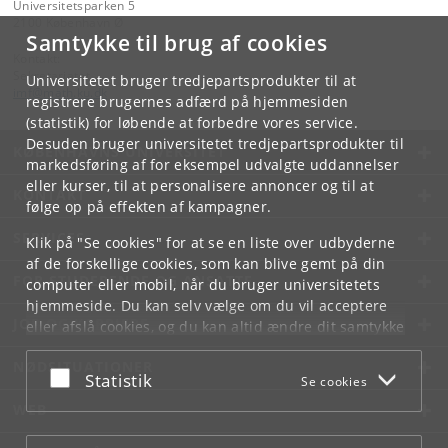
Universitetsparken 5
2100 København Ø
Samtykke til brug af cookies
Kontakt:
Sekretariatet
Universitetet bruger tredjepartsprodukter til at
imf
@
math
.
ku
.
dk
registrere brugernes adfærd på hjemmesiden
(statistik) for løbende at forbedre vores service.
Desuden bruger universitetet tredjepartsprodukter til
KØBENHAVNS UNIVERSITET
markedsføring af for eksempel udvalgte uddannelser
eller kurser, til at personalisere annoncer og til at
KONTAKT
følge op på effekten af kampagner.
SERVICES
Klik på "Se cookies" for at se en liste over udbyderne
af de forskellige cookies, som kan blive gemt på din
FOR STUDERENDE OG ANSATTE
computer eller mobil, når du bruger universitetets
hjemmeside. Du kan selv vælge om du vil acceptere
JOB OG KARRIERE
eller afslå cookies, og du kan altid ændre dit samtykke
under
Cookie- og privatlivspolitik
som du finder i
NØDSITUATIONER
bunden af hver side.
Acceptér eller afslå
Statistik
Se cookies
Googles privatlivspolitik
WEB