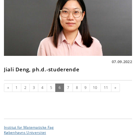
07.09.2022
Jiali Deng, ph.d.-studerende
Forrige
(nuværende)
Næste
«
1
2
3
4
5
6
7
8
9
10
11
»
Institut for Matematiske Fag
Københavns Universitet