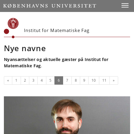
Start
Toggl
Institut for Matematiske Fag
Nye navne
Nyansættelser og aktuelle gæster på Institut for
Matematiske Fag
.
Forrige
(nuværende)
Næste
«
1
2
3
4
5
6
7
8
9
10
11
»