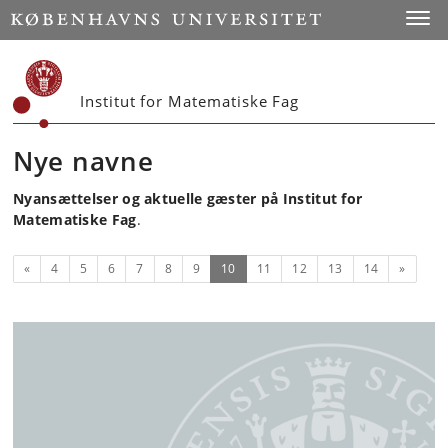
Start
Toggl
Institut for Matematiske Fag
Nye navne
Nyansættelser og aktuelle gæster på Institut for
Matematiske Fag
.
Forrige
(nuværende)
Næste
«
4
5
6
7
8
9
10
11
12
13
14
»