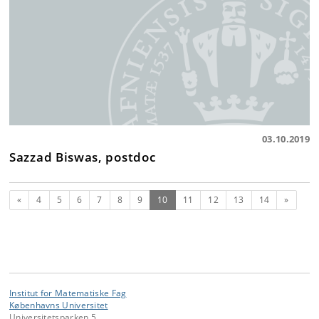
03.10.2019
Sazzad Biswas, postdoc
Forrige
(nuværende)
Næste
«
4
5
6
7
8
9
10
11
12
13
14
»
Institut for Matematiske Fag
Københavns Universitet
Universitetsparken 5