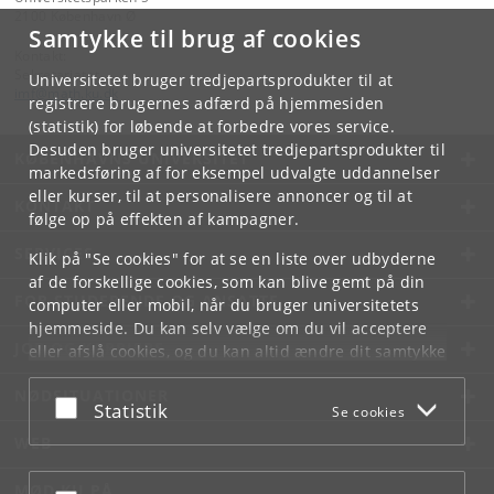
2100 København Ø
Samtykke til brug af cookies
Kontakt:
Sekretariatet
Universitetet bruger tredjepartsprodukter til at
imf
@
math
.
ku
.
dk
registrere brugernes adfærd på hjemmesiden
(statistik) for løbende at forbedre vores service.
Desuden bruger universitetet tredjepartsprodukter til
KØBENHAVNS UNIVERSITET
markedsføring af for eksempel udvalgte uddannelser
eller kurser, til at personalisere annoncer og til at
KONTAKT
følge op på effekten af kampagner.
SERVICES
Klik på "Se cookies" for at se en liste over udbyderne
af de forskellige cookies, som kan blive gemt på din
FOR STUDERENDE OG ANSATTE
computer eller mobil, når du bruger universitetets
hjemmeside. Du kan selv vælge om du vil acceptere
JOB OG KARRIERE
eller afslå cookies, og du kan altid ændre dit samtykke
under
Cookie- og privatlivspolitik
som du finder i
NØDSITUATIONER
bunden af hver side.
Acceptér eller afslå
Statistik
Se cookies
Googles privatlivspolitik
WEB
MØD KU PÅ