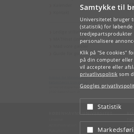
Arb
Samtykke til b
Kalender
AG
Kontakt
Universitetet bruger 
S
(statistik) for løbend
Ledige stillinger
tredjepartsprodukter t
MATHnet (intra)
personalisere annonce
Mød vore gæster
Klik på "Se cookies" f
Guide for guests
på din computer eller
vil acceptere eller af
privatlivspolitik
som du
Institut for Matematiske Fag
Københavns Universitet
Googles privatlivspoli
Universitetsparken 5
2100 København Ø
Statistik
Acceptér eller afslå
KØBENHAVNS UNIVERSITET
KO
Ledelse
Fin
Administration
Fin
Markedsfør
Acceptér eller afslå
Fakulteter
Kon