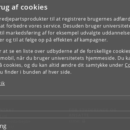
ejdsområde
rug af cookies
tredjepartsprodukter til at registrere brugernes adfæ
E FORSKERPROFIL OG PUBLIKATIONER
e at forbedre vores service. Desuden bruger universitet
il markedsføring af for eksempel udvalgte uddannelser e
r og til at følge op på effekten af kampagner.
or at se en liste over udbyderne af de forskellige cooki
 mobil, når du bruger universitetets hjemmeside. Du k
slå cookies, og du kan altid ændre dit samtykke under
Co
 finder i bunden af hver side.
tik
NTAKT
FOR STUDERENDE OG
ANSATTE
d vej
KUnet
d en medarbejder
ing
takt KU