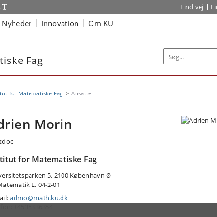
Find vej
F
Nyheder
Innovation
Om KU
tiske Fag
itut for Matematiske Fag
Ansatte
drien Morin
tdoc
stitut for Matematiske Fag
versitetsparken 5, 2100 København Ø
Matematik E, 04-2-01
ail:
admo@math.ku.dk
efon: +4535336354