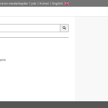
ind en medarbejder
Job
KUnet
English