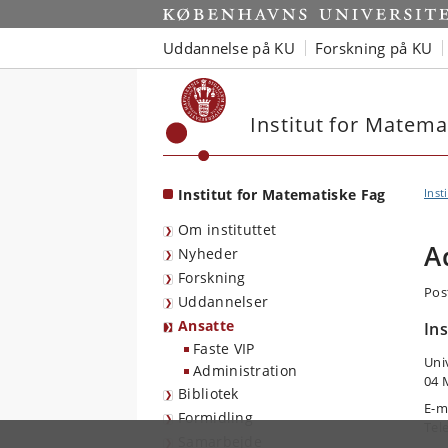
Start
Uddannelse på KU
Forskning på KU
Institut for Matema
Institut for Matematiske Fag
Inst
Om instituttet
A
Nyheder
Forskning
Pos
Uddannelser
Ansatte
In
Faste VIP
Uni
Administration
04 
Bibliotek
E-m
Formidling
Tel
Samarbejde