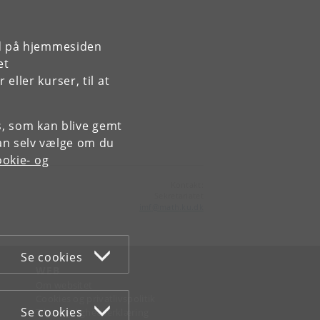
rd på hjemmesiden
et
ller kurser, til at
es, som kan blive gemt
an selv vælge om du
okie- og
Kontakt:
Sekretariatet
imf
@
math
.
ku
.
dk
Se cookies
WEB
Om websitet
Cookies og privatlivspolitik
Se cookies
Tilgængelighedserklæring