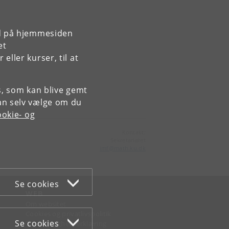
rd på hjemmesiden
et
ller kurser, til at
es, som kan blive gemt
an selv vælge om du
okie- og
Kontakt:
Sekretariatet
imf
@
math
.
ku
.
dk
Se cookies
WEB
Om websitet
Cookies og privatlivspolitik
Se cookies
Tilgængelighedserklæring