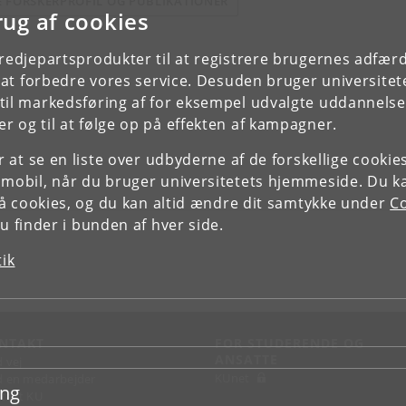
E FORSKERPROFIL OG PUBLIKATIONER
rug af cookies
tredjepartsprodukter til at registrere brugernes adfæ
e at forbedre vores service. Desuden bruger universitet
il markedsføring af for eksempel udvalgte uddannelser e
r og til at følge op på effekten af kampagner.
or at se en liste over udbyderne af de forskellige cooki
 mobil, når du bruger universitetets hjemmeside. Du k
slå cookies, og du kan altid ændre dit samtykke under
Co
 finder i bunden af hver side.
tik
NTAKT
FOR STUDERENDE OG
ANSATTE
d vej
KUnet
d en medarbejder
ing
takt KU