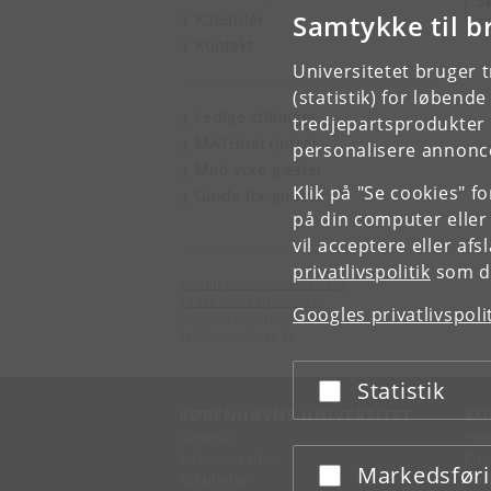
S
Samtykke til b
Kalender
Kontakt
Universitetet bruger 
(statistik) for løbend
Ledige stillinger
tredjepartsprodukter t
MATHnet (intra)
personalisere annonce
Mød vore gæster
Klik på "Se cookies" f
Guide for guests
på din computer eller
vil acceptere eller af
privatlivspolitik
som du
Institut for Matematiske Fag
Københavns Universitet
Googles privatlivspoli
Universitetsparken 5
2100 København Ø
Statistik
Acceptér eller afslå
KØBENHAVNS UNIVERSITET
KO
Ledelse
Fin
Administration
Fin
Markedsfør
Acceptér eller afslå
Fakulteter
Kon