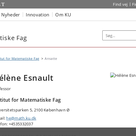
Find vej
F
Nyheder
Innovation
Om KU
tiske Fag
itut for Matematiske Fag
Ansatte
élène Esnault
fessor
stitut for Matematiske Fag
versitetsparken 5, 2100 København Ø
ail:
he@math.ku.dk
efon: +4535332037