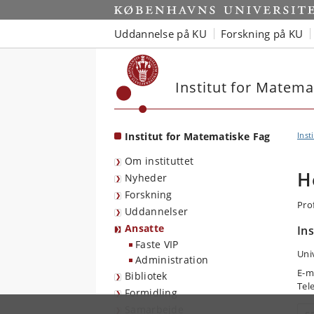
Start
Uddannelse på KU
Forskning på KU
Institut for Matema
Institut for Matematiske Fag
Inst
Om instituttet
H
Nyheder
Forskning
Pro
Uddannelser
Ansatte
In
Faste VIP
Uni
Administration
E-m
Bibliotek
Tel
Formidling
Samarbejde