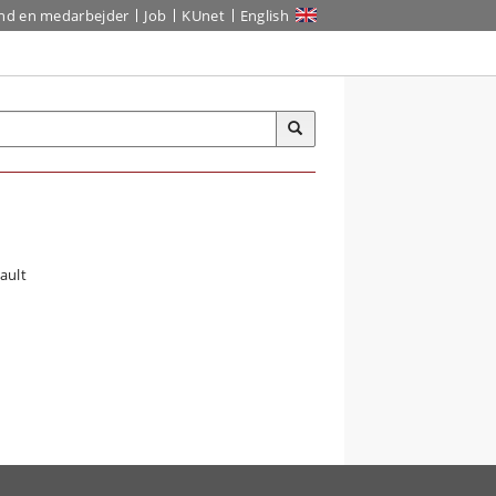
ind en medarbejder
Job
KUnet
English