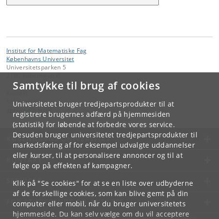
Institut for Matematiske Fag
Københavns Universitet
Universitetsparken 5
2100 København Ø
Samtykke til brug af cookies
Kontakt:
Sekretariatet
Universitetet bruger tredjepartsprodukter til at
imf
@
math
.
ku
.
dk
registrere brugernes adfærd på hjemmesiden
(statistik) for løbende at forbedre vores service.
Desuden bruger universitetet tredjepartsprodukter til
KØBENHAVNS UNIVERSITET
markedsføring af for eksempel udvalgte uddannelser
eller kurser, til at personalisere annoncer og til at
KONTAKT
følge op på effekten af kampagner.
SERVICES
Klik på "Se cookies" for at se en liste over udbyderne
af de forskellige cookies, som kan blive gemt på din
FOR STUDERENDE OG ANSATTE
computer eller mobil, når du bruger universitetets
hjemmeside. Du kan selv vælge om du vil acceptere