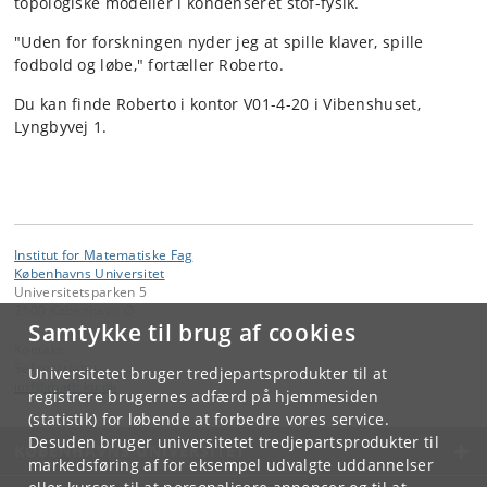
topologiske modeller i kondenseret stof-fysik.
"Uden for forskningen nyder jeg at spille klaver, spille
fodbold og løbe," fortæller Roberto.
Du kan finde Roberto i kontor V01-4-20 i Vibenshuset,
Lyngbyvej 1.
Institut for Matematiske Fag
Københavns Universitet
Universitetsparken 5
2100 København Ø
Samtykke til brug af cookies
Kontakt:
Sekretariatet
Universitetet bruger tredjepartsprodukter til at
imf
@
math
.
ku
.
dk
registrere brugernes adfærd på hjemmesiden
(statistik) for løbende at forbedre vores service.
Desuden bruger universitetet tredjepartsprodukter til
KØBENHAVNS UNIVERSITET
markedsføring af for eksempel udvalgte uddannelser