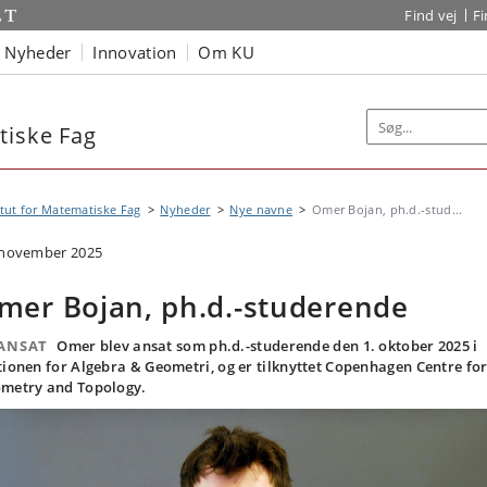
Find vej
F
Nyheder
Innovation
Om KU
tiske Fag
itut for Matematiske Fag
Nyheder
Nye navne
Omer Bojan, ph.d.-stud...
 november 2025
mer Bojan, ph.d.-studerende
ANSAT
Omer blev ansat som ph.d.-studerende den 1. oktober 2025 i
tionen for Algebra & Geometri, og er tilknyttet Copenhagen Centre fo
metry and Topology.