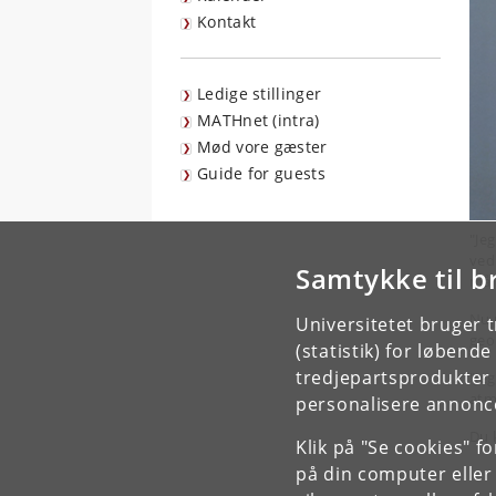
Kontakt
Ledige stillinger
MATHnet (intra)
Mød vore gæster
Guide for guests
"Je
ved
Samtykke til b
mål
Nu 
Universitetet bruger 
geo
(statistik) for løbend
tredjepartsprodukter t
"Jeg
atm
personalisere annonce
Du 
Klik på "Se cookies" f
på din computer eller