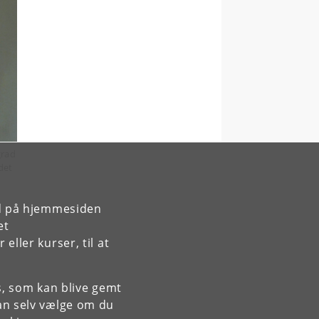
grad
det
rd på hjemmesiden
et
ller kurser, til at
es, som kan blive gemt
an selv vælge om du