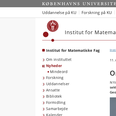
Start
Uddannelse på KU
Forskning på KU
Institut for Matema
Institut for Matematiske Fag
Inst
Om instituttet
11.
Nyheder
O
Mindeord
Forskning
NY
Uddannelser
sek
Ansatte
Geo
Bibliotek
Formidling
Samarbejde
Kalender