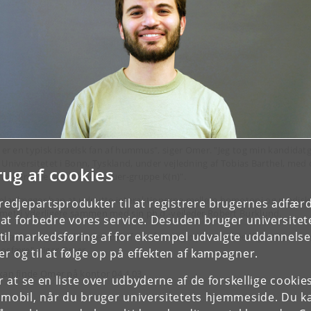
g er en typisk israelsk fan af hummus", siger Omer. "Jeg tog min kandidat
 Universitetet i Bonn, Tyskland, under vejledning af Tobias Barthel, med 
rug af cookies
 at beregne den lokale Brauer-gruppe K(n)".
planlægger han at udnytte interaktionerne mellem homotopi og p-adisk
tredjepartsprodukter til at registrere brugernes adfæ
metri yderligere sammen med sin ph.d.-vejleder Robert Burklund.
e at forbedre vores service. Desuden bruger universitet
il markedsføring af for eksempel udvalgte uddannelser e
 glæder mig til at blive en del af en så venlig og varm (billedligt talt)
osfære", siger Omer.
r og til at følge op på effekten af kampagner.
kan finde Omer på kontor 04.4.03.
or at se en liste over udbyderne af de forskellige cooki
 mobil, når du bruger universitetets hjemmeside. Du k