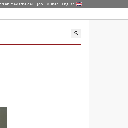
ind en medarbejder
Job
KUnet
English
r