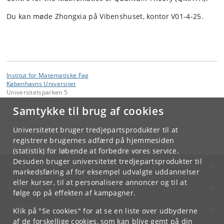
Du kan møde Zhongxia på Vibenshuset, kontor V01-4-25.
Institut for Matematiske Fag
Københavns Universitet
Universitetsparken 5
2100 København Ø
Samtykke til brug af cookies
Kontakt:
Sekretariatet
Universitetet bruger tredjepartsprodukter til at
imf
@
math
.
ku
.
dk
registrere brugernes adfærd på hjemmesiden
(statistik) for løbende at forbedre vores service.
Desuden bruger universitetet tredjepartsprodukter til
KØBENHAVNS UNIVERSITET
markedsføring af for eksempel udvalgte uddannelser
eller kurser, til at personalisere annoncer og til at
KONTAKT
følge op på effekten af kampagner.
SERVICES
Klik på "Se cookies" for at se en liste over udbyderne
af de forskellige cookies, som kan blive gemt på din