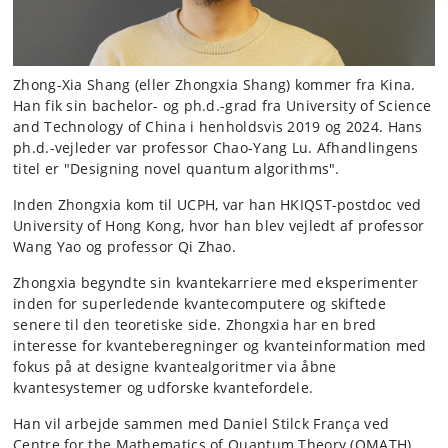
Zhong-Xia Shang (eller Zhongxia Shang) kommer fra Kina.
Han fik sin bachelor- og ph.d.-grad fra University of Science
and Technology of China i henholdsvis 2019 og 2024. Hans
ph.d.-vejleder var professor Chao-Yang Lu. Afhandlingens
titel er "Designing novel quantum algorithms".
Inden Zhongxia kom til UCPH, var han HKIQST-postdoc ved
University of Hong Kong, hvor han blev vejledt af professor
Wang Yao og professor Qi Zhao.
Zhongxia begyndte sin kvantekarriere med eksperimenter
inden for superledende kvantecomputere og skiftede
senere til den teoretiske side. Zhongxia har en bred
interesse for kvanteberegninger og kvanteinformation med
fokus på at designe kvantealgoritmer via åbne
kvantesystemer og udforske kvantefordele.
Han vil arbejde sammen med Daniel Stilck França ved
Centre for the Mathematics of Quantum Theory (QMATH).