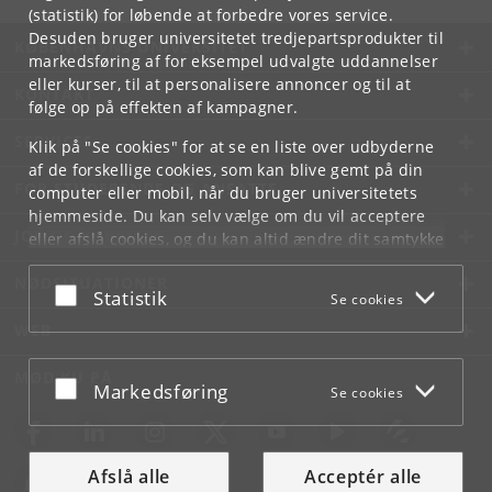
(statistik) for løbende at forbedre vores service.
Desuden bruger universitetet tredjepartsprodukter til
KØBENHAVNS UNIVERSITET
markedsføring af for eksempel udvalgte uddannelser
eller kurser, til at personalisere annoncer og til at
KONTAKT
følge op på effekten af kampagner.
SERVICES
Klik på "Se cookies" for at se en liste over udbyderne
af de forskellige cookies, som kan blive gemt på din
FOR STUDERENDE OG ANSATTE
computer eller mobil, når du bruger universitetets
hjemmeside. Du kan selv vælge om du vil acceptere
JOB OG KARRIERE
eller afslå cookies, og du kan altid ændre dit samtykke
under
Cookie- og privatlivspolitik
som du finder i
NØDSITUATIONER
bunden af hver side.
Acceptér eller afslå
Statistik
Se cookies
Googles privatlivspolitik
WEB
MØD KU PÅ
Acceptér eller afslå
Markedsføring
Se cookies
Afslå alle
Acceptér alle