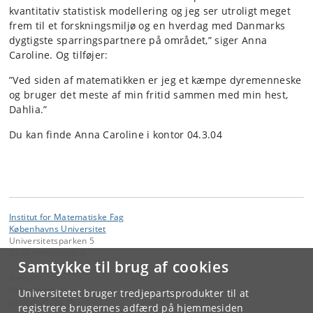
kvantitativ statistisk modellering og jeg ser utroligt meget
frem til et forskningsmiljø og en hverdag med Danmarks
dygtigste sparringspartnere på området,” siger Anna
Caroline. Og tilføjer:
”Ved siden af matematikken er jeg et kæmpe dyremenneske
og bruger det meste af min fritid sammen med min hest,
Dahlia.”
Du kan finde Anna Caroline i kontor 04.3.04
Institut for Matematiske Fag
Københavns Universitet
Universitetsparken 5
2100 København Ø
Samtykke til brug af cookies
Kontakt:
Sekretariatet
Universitetet bruger tredjepartsprodukter til at
imf
@
math
.
ku
.
dk
registrere brugernes adfærd på hjemmesiden