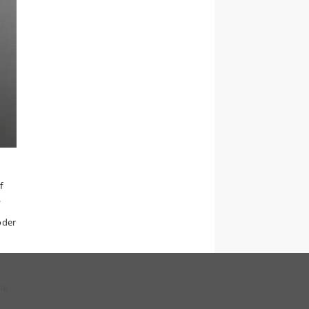
f
.
oder
ne