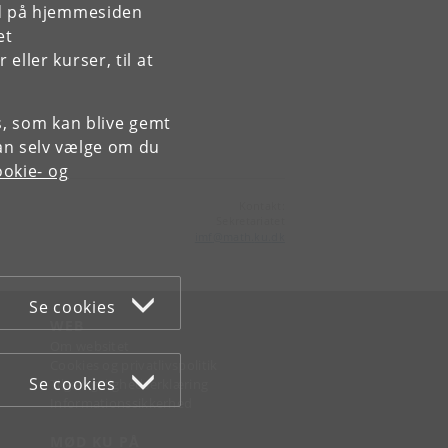
rd på hjemmesiden
et
ller kurser, til at
es, som kan blive gemt
an selv vælge om du
okie- og
Kontakt:
Sekretariatet
imf
@
math
.
ku
.
dk
Se cookies
WEB
Om websitet
Cookies og privatlivspolitik
Se cookies
Tilgængelighedserklæring
Informationssikkerhed
MØD KU PÅ