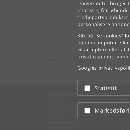
sem
Universitetet bruger 
(statistik) for løbend
Anto
tredjepartsprodukter t
Stat
Ame
personalisere annonce
Du 
Klik på "Se cookies" f
på din computer eller
vil acceptere eller af
privatlivspolitik
som du
Institut for Matematiske Fag
Københavns Universitet
Googles privatlivspoli
Universitetsparken 5
2100 København Ø
Statistik
Acceptér eller afslå
KØBENHAVNS UNIVERSITET
KO
Ledelse
Fin
Administration
Fin
Markedsfør
Acceptér eller afslå
Fakulteter
Kon
Institutter
Forskningscentre
SE
Dyrehospitaler
Pre