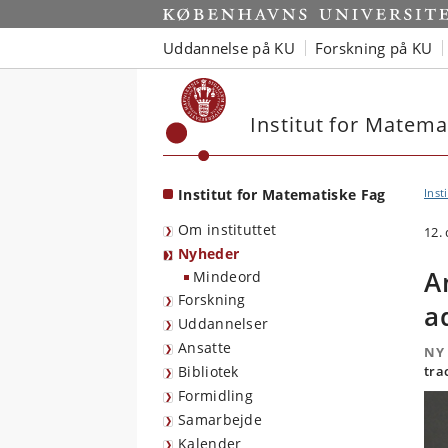
Start
Uddannelse på KU
Forskning på KU
Institut for Matema
Institut for Matematiske Fag
Inst
Om instituttet
12.
Nyheder
A
Mindeord
Forskning
a
Uddannelser
Ansatte
NY
Bibliotek
tra
Formidling
Samarbejde
Kalender