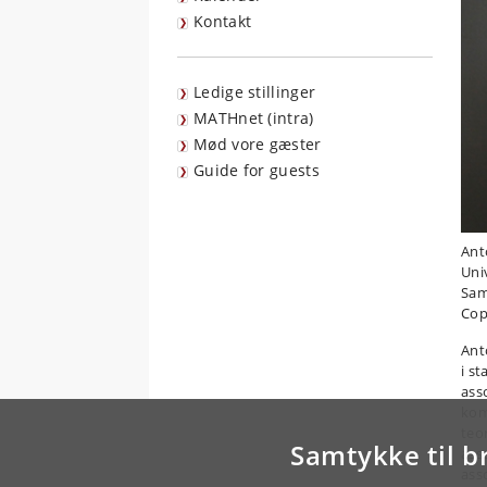
Kontakt
Ledige stillinger
MATHnet (intra)
Mød vore gæster
Guide for guests
Ant
Uni
Sam
Cop
Ant
i s
ass
kom
teo
Samtykke til b
ass
ass