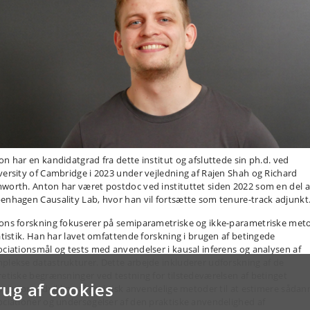
on har en kandidatgrad fra dette institut og afsluttede sin ph.d. ved
versity of Cambridge i 2023 under vejledning af Rajen Shah og Richard
worth. Anton har været postdoc ved instituttet siden 2022 som en del a
enhagen Causality Lab, hvor han vil fortsætte som tenure-track adjunkt
ons forskning fokuserer på semiparametriske og ikke-parametriske met
tatistik. Han har lavet omfattende forskning i brugen af betingede
ociationsmål og tests med anvendelser i kausal inferens og analysen af
plekse datastrukturer. Dette arbejde inkluderer udforskning af de
retiske begrænsninger ved testning for tilstedeværelsen af betinget
rug af cookies
ociation, udvikling af praktisk anvendelige metoder til at estimere sådan
ociationer og undersøgelser af den praktiske anvendelighed af