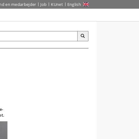
ind en medarbejder
Job
KUnet
English
e-
et.