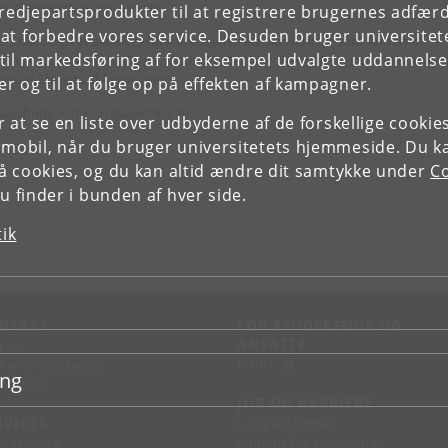
iparametriske procedurer.
tredjepartsprodukter til at registrere brugernes adfæ
e at forbedre vores service. Desuden bruger universitet
n har udgivet artikler i førende statistiske tidsskrifter som Annals of
il markedsføring af for eksempel udvalgte uddannelser e
istics, Journal of the Royal Statistical Society: Series B og Journal of the
rican Statistical Association.
r og til at følge op på effekten af kampagner.
kan finde Anton i lokale 04.3.19
or at se en liste over udbyderne af de forskellige cooki
 mobil, når du bruger universitetets hjemmeside. Du k
slå cookies, og du kan altid ændre dit samtykke under
Co
 finder i bunden af hver side.
tik
NTAKT
FOR STUDERENDE OG
ANSATTE
d vej
KUnet
d en medarbejder
ing
takt KU
JOB OG KARRIERE
RVICES
Ledige stillinger
Jobbank for studerende
sseservice