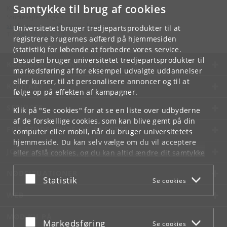
Samtykke til brug af cookies
Kontakt:
Studievejledningen
studenterservice
@
science
.
ku
.
dk
Universitetet bruger tredjepartsprodukter til at
Tlf:
+45 35 33 35 33
registrere brugernes adfærd på hjemmesiden
(statistik) for løbende at forbedre vores service.
Desuden bruger universitetet tredjepartsprodukter til
KØBENHAVNS UNIVERSITET
markedsføring af for eksempel udvalgte uddannelser
eller kurser, til at personalisere annoncer og til at
KONTAKT
følge op på effekten af kampagner.
SERVICES
Klik på "Se cookies" for at se en liste over udbyderne
af de forskellige cookies, som kan blive gemt på din
FOR STUDERENDE OG ANSATTE
computer eller mobil, når du bruger universitetets
hjemmeside. Du kan selv vælge om du vil acceptere
JOB OG KARRIERE
eller afslå cookies, og du kan altid ændre dit samtykke
under
Cookie- og privatlivspolitik
som du finder i
NØDSITUATIONER
bunden af hver side.
Acceptér eller afslå
Statistik
Se cookies
Googles privatlivspolitik
WEB
MØD KU PÅ
Acceptér eller afslå
Markedsføring
Se cookies