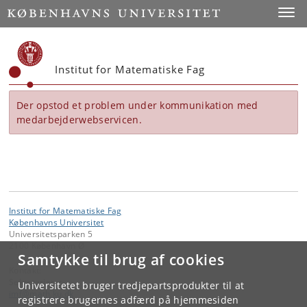
Start
Toggl
Institut for Matematiske Fag
Der opstod et problem under kommunikation med
medarbejderwebservicen.
Institut for Matematiske Fag
Københavns Universitet
Universitetsparken 5
2100 København Ø
Samtykke til brug af cookies
Kontakt:
Sekretariatet
Universitetet bruger tredjepartsprodukter til at
imf
@
math
.
ku
.
dk
registrere brugernes adfærd på hjemmesiden