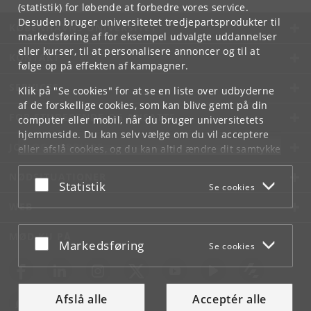
(statistik) for løbende at forbedre vores service.
Desuden bruger universitetet tredjepartsprodukter til
KØBENHAVNS UNIVERSITET
markedsføring af for eksempel udvalgte uddannelser
eller kurser, til at personalisere annoncer og til at
KONTAKT
følge op på effekten af kampagner.
SERVICES
Klik på "Se cookies" for at se en liste over udbyderne
af de forskellige cookies, som kan blive gemt på din
FOR STUDERENDE OG ANSATTE
computer eller mobil, når du bruger universitetets
hjemmeside. Du kan selv vælge om du vil acceptere
JOB OG KARRIERE
eller afslå cookies, og du kan altid ændre dit samtykke
under
Cookie- og privatlivspolitik
som du finder i
NØDSITUATIONER
bunden af hver side.
Acceptér eller afslå
Statistik
Se cookies
Googles privatlivspolitik
WEB
MØD KU PÅ
Acceptér eller afslå
Markedsføring
Se cookies
Afslå alle
Acceptér alle