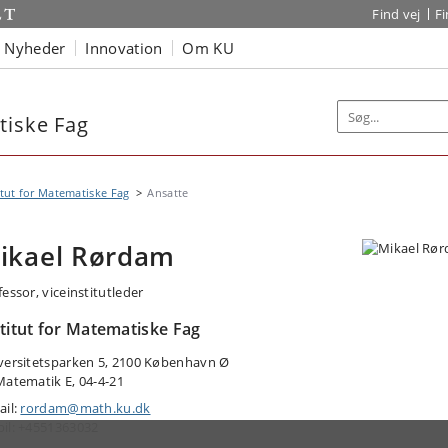
Find vej
F
Nyheder
Innovation
Om KU
tiske Fag
itut for Matematiske Fag
Ansatte
ikael Rørdam
essor, viceinstitutleder
stitut for Matematiske Fag
versitetsparken 5, 2100 København Ø
Matematik E, 04-4-21
ail:
rordam@math.ku.dk
il: +4551363032