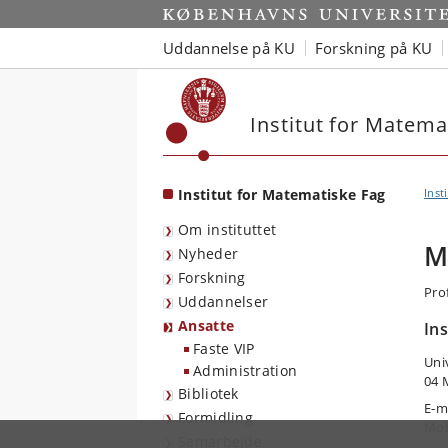
Start
Uddannelse på KU
Forskning på KU
Institut for Matema
Institut for Matematiske Fag
Inst
Om instituttet
M
Nyheder
Forskning
Prof
Uddannelser
Ansatte
In
Faste VIP
Uni
Administration
04 
Bibliotek
E-m
Formidling
Mob
Samarbejde