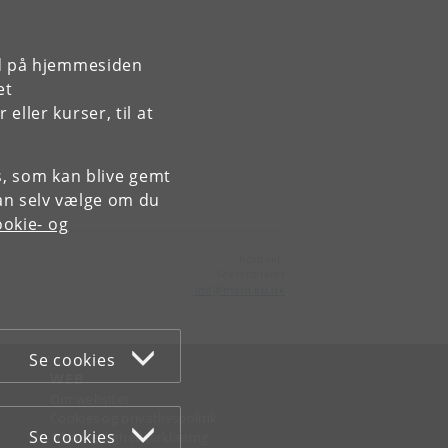
rd på hjemmesiden
et
ller kurser, til at
es, som kan blive gemt
an selv vælge om du
okie- og
Kontakt:
Sekretariatet
imf
@
math
.
ku
.
dk
Se cookies
WEB
Om websitet
Cookies og privatlivspolitik
Se cookies
Tilgængelighedserklæring