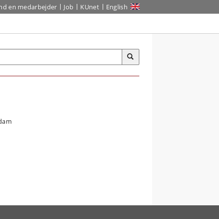
ind en medarbejder
Job
KUnet
English