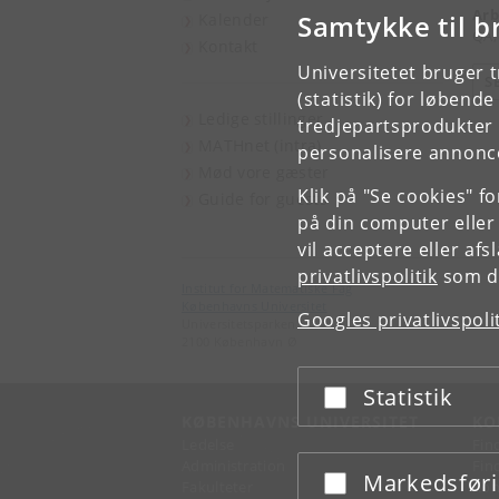
Arb
Samtykke til b
Kalender
QA
Kontakt
Universitetet bruger 
S
(statistik) for løbend
Ledige stillinger
tredjepartsprodukter t
MATHnet (intra)
personalisere annonce
Mød vore gæster
Klik på "Se cookies" f
Guide for guests
på din computer eller
vil acceptere eller af
privatlivspolitik
som du
Institut for Matematiske Fag
Københavns Universitet
Googles privatlivspoli
Universitetsparken 5
2100 København Ø
Statistik
Acceptér eller afslå
KØBENHAVNS UNIVERSITET
KO
Ledelse
Fin
Administration
Fin
Markedsfør
Acceptér eller afslå
Fakulteter
Kon