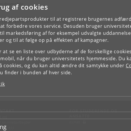
ejdsområde
rug af cookies
, QMATH
tredjepartsprodukter til at registrere brugernes adfæ
E FORSKERPROFIL OG PUBLIKATIONER
e at forbedre vores service. Desuden bruger universitet
il markedsføring af for eksempel udvalgte uddannelser e
r og til at følge op på effekten af kampagner.
or at se en liste over udbyderne af de forskellige cooki
 mobil, når du bruger universitetets hjemmeside. Du k
slå cookies, og du kan altid ændre dit samtykke under
Co
 finder i bunden af hver side.
tik
NTAKT
FOR STUDERENDE OG
ANSATTE
d vej
KUnet
d en medarbejder
ing
takt KU