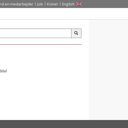
ind en medarbejder
Job
KUnet
English