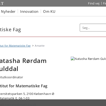
Find vej
F
Nyheder
Innovation
Om KU
tiske Fag
itut for Matematiske Fag
Ansatte
atasha Rørdam
ulddal
titutkoordinator
stitut for Matematiske Fag
versitetsparken 5, 2100 København Ø
Matematik E, 04-1-03
ail:
natasha@math.ku.dk