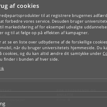
efon: +4535320221
rug af cookies
tredjepartsprodukter til at registrere brugernes adfæ
e at forbedre vores service. Desuden bruger universitet
il markedsføring af for eksempel udvalgte uddannelser e
r og til at følge op på effekten af kampagner.
or at se en liste over udbyderne af de forskellige cooki
 mobil, når du bruger universitetets hjemmeside. Du k
slå cookies, og du kan altid ændre dit samtykke under
Co
 finder i bunden af hver side.
tik
NTAKT
FOR STUDERENDE OG
ANSATTE
d vej
KUnet
d en medarbejder
ing
takt KU