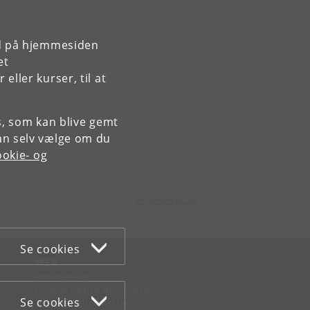
rd på hjemmesiden
et
ller kurser, til at
es, som kan blive gemt
an selv vælge om du
okie- og
Kontakt:
Sekretariatet
imf
@
math
.
ku
.
dk
Se cookies
WEB
Om websitet
Cookies og privatlivspolitik
Se cookies
Tilgængelighedserklæring