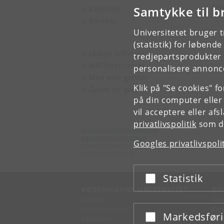
Tel
Samtykke til b
Kalender
Kontakt
Universitetet bruger 
(statistik) for løbend
Ledige stillinger
tredjepartsprodukter t
MATHnet (intra)
personalisere annonce
Mød vore gæster
Klik på "Se cookies" f
Guide for guests
på din computer eller
vil acceptere eller af
privatlivspolitik
som du
Institut for Matematiske Fag
Københavns Universitet
Googles privatlivspoli
Universitetsparken 5
2100 København Ø
Statistik
Acceptér eller afslå
KØBENHAVNS UNIVERSITET
KO
Ledelse
Fin
Administration
Fin
Markedsfør
Acceptér eller afslå
Fakulteter
Kon