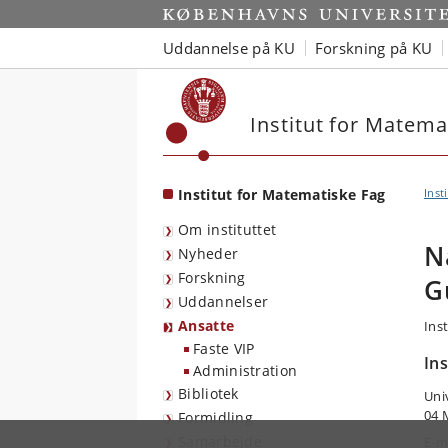
Start
Uddannelse på KU
Forskning på KU
Institut for Matema
Institut for Matematiske Fag
Inst
Om instituttet
N
Nyheder
Forskning
G
Uddannelser
Ansatte
Ins
Faste VIP
In
Administration
Bibliotek
Uni
04 
Formidling
Samarbejde
E-m